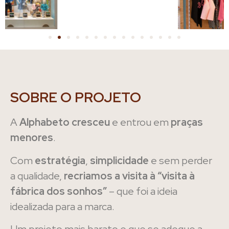
SOBRE O PROJETO
A
Alphabeto
cresceu
e entrou em
praças
menores
.
Com
estratégia
,
simplicidade
e sem perder
a qualidade,
recriamos a visita à “visita à
fábrica dos sonhos”
– que foi a ideia
idealizada para a marca.
Um projeto mais barato e que se adeque a