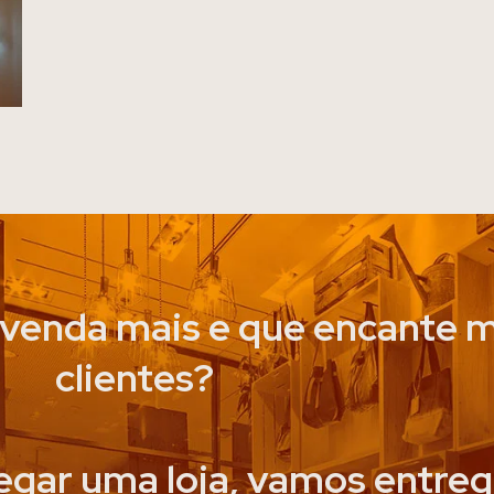
 venda mais e que encante m
clientes?
gar uma loja, vamos entreg